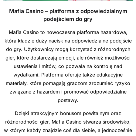
Mafia Casino – platforma z odpowiedzialnym
podejściem do gry
Mafia Casino to nowoczesna platforma hazardowa,
która kładzie duży nacisk na odpowiedzialne podejście
do gry. Użytkownicy mogą korzystać z różnorodnych
gier, które dostarczają emocji, ale również możliwości
ustawienia limitów, co pozwala na kontrolę nad
wydatkami. Platforma oferuje także edukacyjne
materiały, które pomagają graczom zrozumieć ryzyko
związane z hazardem i promować odpowiedzialne
postawy.
Dzięki atrakcyjnym bonusom powitalnym oraz
różnorodności gier, Mafia Casino stwarza środowisko,
w którym każdy znajdzie coś dla siebie, a jednocześnie