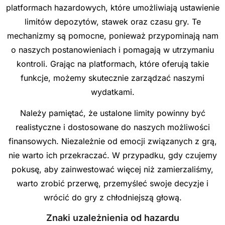
platformach hazardowych, które umożliwiają ustawienie
limitów depozytów, stawek oraz czasu gry. Te
mechanizmy są pomocne, ponieważ przypominają nam
o naszych postanowieniach i pomagają w utrzymaniu
kontroli. Grając na platformach, które oferują takie
funkcje, możemy skutecznie zarządzać naszymi
wydatkami.
Należy pamiętać, że ustalone limity powinny być
realistyczne i dostosowane do naszych możliwości
finansowych. Niezależnie od emocji związanych z grą,
nie warto ich przekraczać. W przypadku, gdy czujemy
pokusę, aby zainwestować więcej niż zamierzaliśmy,
warto zrobić przerwę, przemyśleć swoje decyzje i
wrócić do gry z chłodniejszą głową.
Znaki uzależnienia od hazardu