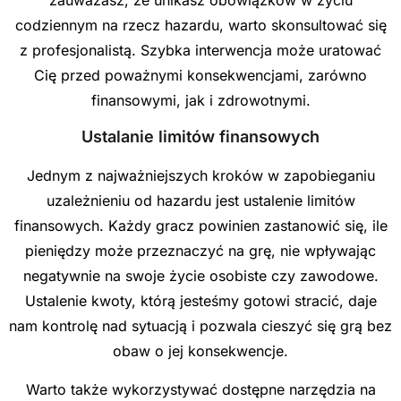
codziennym na rzecz hazardu, warto skonsultować się
z profesjonalistą. Szybka interwencja może uratować
Cię przed poważnymi konsekwencjami, zarówno
finansowymi, jak i zdrowotnymi.
Ustalanie limitów finansowych
Jednym z najważniejszych kroków w zapobieganiu
uzależnieniu od hazardu jest ustalenie limitów
finansowych. Każdy gracz powinien zastanowić się, ile
pieniędzy może przeznaczyć na grę, nie wpływając
negatywnie na swoje życie osobiste czy zawodowe.
Ustalenie kwoty, którą jesteśmy gotowi stracić, daje
nam kontrolę nad sytuacją i pozwala cieszyć się grą bez
obaw o jej konsekwencje.
Warto także wykorzystywać dostępne narzędzia na