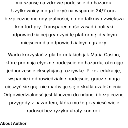
ma szansę na zdrowe podejście do hazardu.
Użytkownicy mogą liczyć na wsparcie 24/7 oraz
bezpieczne metody płatności, co dodatkowo zwiększa
komfort gry. Transparentność zasad i polityki
odpowiedzialnej gry czyni tę platformę idealnym
miejscem dla odpowiedzialnych graczy.
Warto korzystać z platform takich jak Mafia Casino,
które promują etyczne podejście do hazardu, oferując
jednocześnie ekscytującą rozrywkę. Przez edukację,
wsparcie i odpowiedzialne podejście, gracze mogą
cieszyć się grą, nie martwiąc się o skutki uzależnienia.
Odpowiedzialność jest kluczem do udanej i bezpiecznej
przygody z hazardem, która może przynieść wiele
radości bez ryzyka utraty kontroli.
About Author