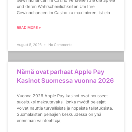
Gewinnchancen im Casino Verstehen Sie die Spiele
und deren Wahrscheinlichkeiten Um Ihre
Gewinnchancen im Casino zu maximieren, ist ein
READ MORE »
August 5, 2026
No Comments
Nämä ovat parhaat Apple Pay
Kasinot Suomessa vuonna 2026
Vuonna 2026 Apple Pay kasinot ovat nousseet
suosituksi maksutavaksi, jonka myötä pelaajat
voivat nauttia turvallisista ja nopeista talletuksista.
Suomalaisten pelaajien keskuudessa on yhä
enemmän vaihtoehtoja,