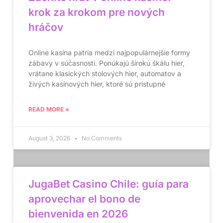
krok za krokom pre nových
hráčov
Online kasína patria medzi najpopulárnejšie formy
zábavy v súčasnosti. Ponúkajú širokú škálu hier,
vrátane klasických stolových hier, automatov a
živých kasínových hier, ktoré sú prístupné
READ MORE »
August 3, 2026
No Comments
JugaBet Casino Chile: guía para
aprovechar el bono de
bienvenida en 2026