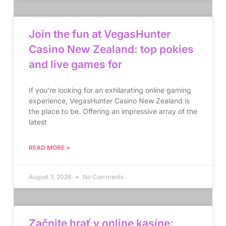
Join the fun at VegasHunter
Casino New Zealand: top pokies
and live games for
If you’re looking for an exhilarating online gaming
experience, VegasHunter Casino New Zealand is
the place to be. Offering an impressive array of the
latest
READ MORE »
August 3, 2026
No Comments
Začnite hrať v online kasíne: