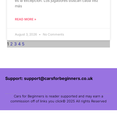
es la excepción. Los jugadores buscan cada vez
más
READ MORE »
August 3, 2026
No Comments
1
2
3
4
5
Support: support@carsforbeginners.co.uk
Cars for Beginners is reader supported and may earn a
commission off of links you click© 2025 All rights Reserved