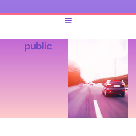
ABOUT US
public