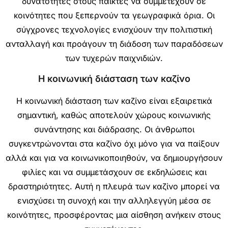
δυνατότητες στους παίκτες να συμμετέχουν σε
κοινότητες που ξεπερνούν τα γεωγραφικά όρια. Οι
σύγχρονες τεχνολογίες ενισχύουν την πολιτιστική
ανταλλαγή και προάγουν τη διάδοση των παραδόσεων
των τυχερών παιχνιδιών.
Η κοινωνική διάσταση των καζίνο
Η κοινωνική διάσταση των καζίνο είναι εξαιρετικά
σημαντική, καθώς αποτελούν χώρους κοινωνικής
συνάντησης και διάδρασης. Οι άνθρωποι
συγκεντρώνονται στα καζίνο όχι μόνο για να παίξουν
αλλά και για να κοινωνικοποιηθούν, να δημιουργήσουν
φιλίες και να συμμετάσχουν σε εκδηλώσεις και
δραστηριότητες. Αυτή η πλευρά των καζίνο μπορεί να
ενισχύσει τη συνοχή και την αλληλεγγύη μέσα σε
κοινότητες, προσφέροντας μια αίσθηση ανήκειν στους