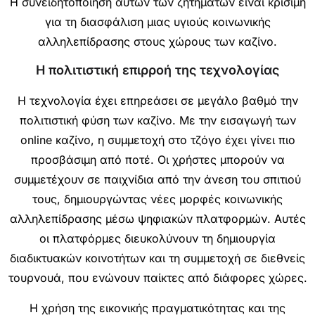
Η συνειδητοποίηση αυτών των ζητημάτων είναι κρίσιμη
για τη διασφάλιση μιας υγιούς κοινωνικής
αλληλεπίδρασης στους χώρους των καζίνο.
Η πολιτιστική επιρροή της τεχνολογίας
Η τεχνολογία έχει επηρεάσει σε μεγάλο βαθμό την
πολιτιστική φύση των καζίνο. Με την εισαγωγή των
online καζίνο, η συμμετοχή στο τζόγο έχει γίνει πιο
προσβάσιμη από ποτέ. Οι χρήστες μπορούν να
συμμετέχουν σε παιχνίδια από την άνεση του σπιτιού
τους, δημιουργώντας νέες μορφές κοινωνικής
αλληλεπίδρασης μέσω ψηφιακών πλατφορμών. Αυτές
οι πλατφόρμες διευκολύνουν τη δημιουργία
διαδικτυακών κοινοτήτων και τη συμμετοχή σε διεθνείς
τουρνουά, που ενώνουν παίκτες από διάφορες χώρες.
Η χρήση της εικονικής πραγματικότητας και της