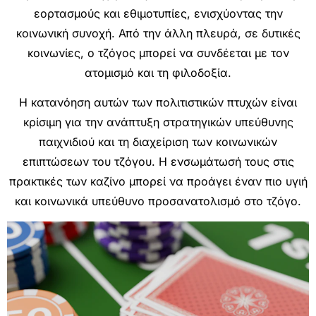
εορτασμούς και εθιμοτυπίες, ενισχύοντας την
κοινωνική συνοχή. Από την άλλη πλευρά, σε δυτικές
κοινωνίες, ο τζόγος μπορεί να συνδέεται με τον
ατομισμό και τη φιλοδοξία.
Η κατανόηση αυτών των πολιτιστικών πτυχών είναι
κρίσιμη για την ανάπτυξη στρατηγικών υπεύθυνης
παιχνιδιού και τη διαχείριση των κοινωνικών
επιπτώσεων του τζόγου. Η ενσωμάτωσή τους στις
πρακτικές των καζίνο μπορεί να προάγει έναν πιο υγιή
και κοινωνικά υπεύθυνο προσανατολισμό στο τζόγο.