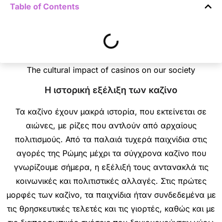
Table of Contents
The cultural impact of casinos on our society
Η ιστορική εξέλιξη των καζίνο
Τα καζίνο έχουν μακρά ιστορία, που εκτείνεται σε
αιώνες, με ρίζες που αντλούν από αρχαίους
πολιτισμούς. Από τα παλαιά τυχερά παιχνίδια στις
αγορές της Ρώμης μέχρι τα σύγχρονα καζίνο που
γνωρίζουμε σήμερα, η εξέλιξή τους αντανακλά τις
κοινωνικές και πολιτιστικές αλλαγές. Στις πρώτες
μορφές των καζίνο, τα παιχνίδια ήταν συνδεδεμένα με
τις θρησκευτικές τελετές και τις γιορτές, καθώς και με