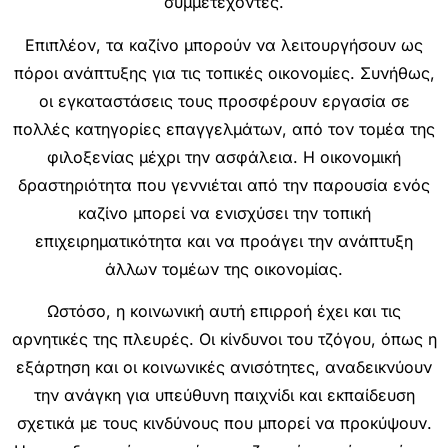
συμμετέχοντες.
Επιπλέον, τα καζίνο μπορούν να λειτουργήσουν ως
πόροι ανάπτυξης για τις τοπικές οικονομίες. Συνήθως,
οι εγκαταστάσεις τους προσφέρουν εργασία σε
πολλές κατηγορίες επαγγελμάτων, από τον τομέα της
φιλοξενίας μέχρι την ασφάλεια. Η οικονομική
δραστηριότητα που γεννιέται από την παρουσία ενός
καζίνο μπορεί να ενισχύσει την τοπική
επιχειρηματικότητα και να προάγει την ανάπτυξη
άλλων τομέων της οικονομίας.
Ωστόσο, η κοινωνική αυτή επιρροή έχει και τις
αρνητικές της πλευρές. Οι κίνδυνοι του τζόγου, όπως η
εξάρτηση και οι κοινωνικές ανισότητες, αναδεικνύουν
την ανάγκη για υπεύθυνη παιχνίδι και εκπαίδευση
σχετικά με τους κινδύνους που μπορεί να προκύψουν.