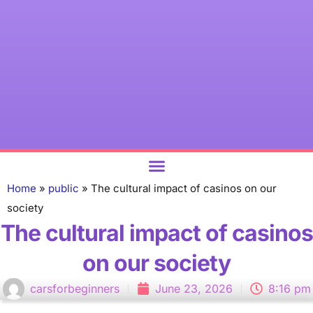
ABOUT US
Home
»
public
»
The cultural impact of casinos on our
society
The cultural impact of casinos
on our society
carsforbeginners
June 23, 2026
8:16 pm