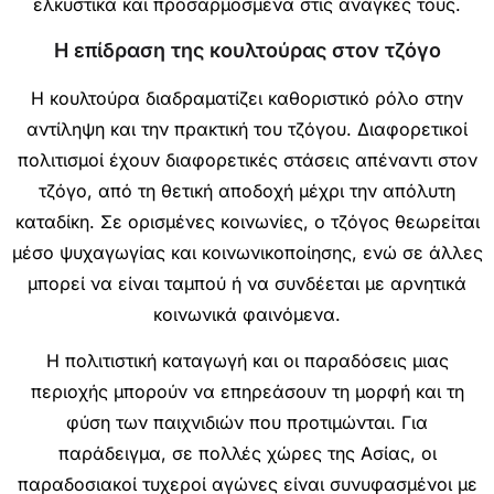
ελκυστικά και προσαρμοσμένα στις ανάγκες τους.
Η επίδραση της κουλτούρας στον τζόγο
Η κουλτούρα διαδραματίζει καθοριστικό ρόλο στην
αντίληψη και την πρακτική του τζόγου. Διαφορετικοί
πολιτισμοί έχουν διαφορετικές στάσεις απέναντι στον
τζόγο, από τη θετική αποδοχή μέχρι την απόλυτη
καταδίκη. Σε ορισμένες κοινωνίες, ο τζόγος θεωρείται
μέσο ψυχαγωγίας και κοινωνικοποίησης, ενώ σε άλλες
μπορεί να είναι ταμπού ή να συνδέεται με αρνητικά
κοινωνικά φαινόμενα.
Η πολιτιστική καταγωγή και οι παραδόσεις μιας
περιοχής μπορούν να επηρεάσουν τη μορφή και τη
φύση των παιχνιδιών που προτιμώνται. Για
παράδειγμα, σε πολλές χώρες της Ασίας, οι
παραδοσιακοί τυχεροί αγώνες είναι συνυφασμένοι με