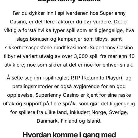
Før du dykker inn i spillverdenen hos Superlenny
Casino, er det flere faktorer du bør vurdere. Det er
viktig å forstå hvilke typer spill som er tilgjengelige, hva
slags bonuser og kampanjer som tilbys, samt
sikkerhetsaspektene rundt kasinoet. Superlenny Casino
tilbyr et variert utvalg av over 3,000 spill fra mer enn 40
utviklere, noe som sikrer at det er noe for enhver smak.
Å sette seg inn i spillregler, RTP (Return to Player), og
betalingsmetoder er også avgjørende for en god
opplevelse. Superlenny Casino er kjent for sine raske
uttak og support på flere språk, som gjør det tilgjengelig
for spillere fra ulike land, inkludert Norge, Sverige,
Danmark, Finland og Island.
Hvordan komme i gang med