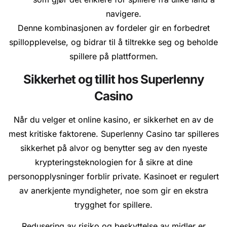
navigere.
Denne kombinasjonen av fordeler gir en forbedret
spillopplevelse, og bidrar til å tiltrekke seg og beholde
spillere på plattformen.
Sikkerhet og tillit hos Superlenny
Casino
Når du velger et online kasino, er sikkerhet en av de
mest kritiske faktorene. Superlenny Casino tar spilleres
sikkerhet på alvor og benytter seg av den nyeste
krypteringsteknologien for å sikre at dine
personopplysninger forblir private. Kasinoet er regulert
av anerkjente myndigheter, noe som gir en ekstra
trygghet for spillere.
Redusering av risiko og beskyttelse av midler er