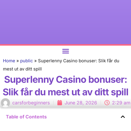
ABOUT US
Home
»
public
»
Superlenny Casino bonuser: Slik får du
mest ut av ditt spill
Superlenny Casino bonuser:
Slik får du mest ut av ditt spill
carsforbeginners
June 28, 2026
2:29 am
Table of Contents