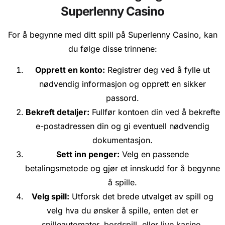
Superlenny Casino
For å begynne med ditt spill på Superlenny Casino, kan
du følge disse trinnene:
Opprett en konto:
Registrer deg ved å fylle ut
nødvendig informasjon og opprett en sikker
passord.
Bekreft detaljer:
Fullfør kontoen din ved å bekrefte
e-postadressen din og gi eventuell nødvendig
dokumentasjon.
Sett inn penger:
Velg en passende
betalingsmetode og gjør et innskudd for å begynne
å spille.
Velg spill:
Utforsk det brede utvalget av spill og
velg hva du ønsker å spille, enten det er
spilleautomater, bordspill, eller live kasino.