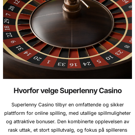
Hvorfor velge Superlenny Casino
Superlenny Casino tilbyr en omfattende og sikker
plattform for online spilling, med utallige spillmuligheter
og attraktive bonuser. Den kombinerte opplevelsen av
rask uttak, et stort spillutvalg, og fokus på spillerens