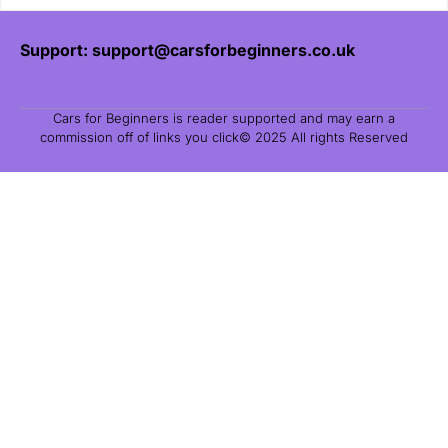
Support: support@carsforbeginners.co.uk
Cars for Beginners is reader supported and may earn a
commission off of links you click© 2025 All rights Reserved