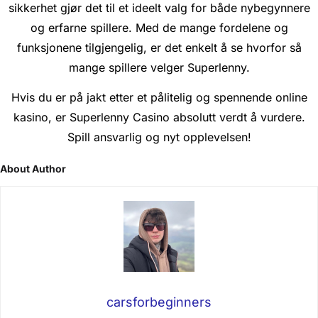
sikkerhet gjør det til et ideelt valg for både nybegynnere
og erfarne spillere. Med de mange fordelene og
funksjonene tilgjengelig, er det enkelt å se hvorfor så
mange spillere velger Superlenny.
Hvis du er på jakt etter et pålitelig og spennende online
kasino, er Superlenny Casino absolutt verdt å vurdere.
Spill ansvarlig og nyt opplevelsen!
About Author
carsforbeginners