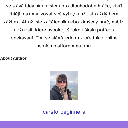
se stává ideálním místem pro dlouhodobé hráče, kteří
chtějí maximalizovat své výhry a užít si každý herní
zážitek. Ať už jste začátečník nebo zkušený hráč, nabízí
možnosti, které uspokojí širokou škálu potřeb a
očekávání. Tím se stává jednou z předních online
herních platforem na trhu.
About Author
carsforbeginners