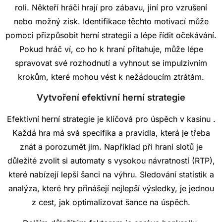
roli. Někteří hráči hrají pro zábavu, jiní pro vzrušení
nebo možný zisk. Identifikace těchto motivací může
pomoci přizpůsobit herní strategii a lépe řídit očekávání.
Pokud hráč ví, co ho k hraní přitahuje, může lépe
spravovat své rozhodnutí a vyhnout se impulzivním
krokům, které mohou vést k nežádoucím ztrátám.
Vytvoření efektivní herní strategie
Efektivní herní strategie je klíčová pro úspěch v kasinu .
Každá hra má svá specifika a pravidla, která je třeba
znát a porozumět jim. Například při hraní slotů je
důležité zvolit si automaty s vysokou návratností (RTP),
které nabízejí lepší šanci na výhru. Sledování statistik a
analýza, které hry přinášejí nejlepší výsledky, je jednou
z cest, jak optimalizovat šance na úspěch.