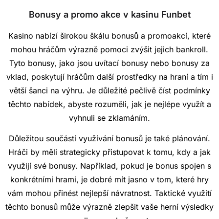
Bonusy a promo akce v kasinu Funbet
Kasino nabízí širokou škálu bonusů a promoakcí, které
mohou hráčům výrazně pomoci zvýšit jejich bankroll.
Tyto bonusy, jako jsou uvítací bonusy nebo bonusy za
vklad, poskytují hráčům další prostředky na hraní a tím i
větší šanci na výhru. Je důležité pečlivě číst podmínky
těchto nabídek, abyste rozuměli, jak je nejlépe využít a
vyhnuli se zklamáním.
Důležitou součástí využívání bonusů je také plánování.
Hráči by měli strategicky přistupovat k tomu, kdy a jak
využijí své bonusy. Například, pokud je bonus spojen s
konkrétními hrami, je dobré mít jasno v tom, které hry
vám mohou přinést nejlepší návratnost. Taktické využití
těchto bonusů může výrazně zlepšit vaše herní výsledky