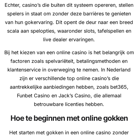
Echter, casino’s die buiten dit systeem opereren, stellen
spelers in staat om zonder deze barrières te genieten
van hun gokervaring. Dit opent de deur naar een breed
scala aan spelopties, waaronder slots, tafelspellen en
live dealer ervaringen.
Bij het kiezen van een online casino is het belangrijk om
factoren zoals spelvariëteit, betalingsmethoden en
klantenservice in overweging te nemen. In Nederland
zijn er verschillende top online casino’s die
aantrekkelijke aanbiedingen hebben, zoals bet365,
Funbet Casino en Jack’s Casino, die allemaal
betrouwbare licenties hebben.
Hoe te beginnen met online gokken
Het starten met gokken in een online casino zonder