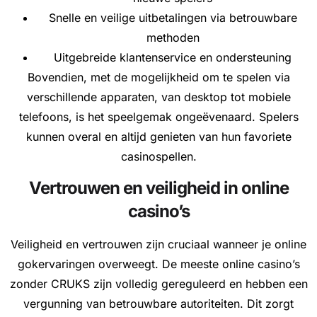
Snelle en veilige uitbetalingen via betrouwbare
methoden
Uitgebreide klantenservice en ondersteuning
Bovendien, met de mogelijkheid om te spelen via
verschillende apparaten, van desktop tot mobiele
telefoons, is het speelgemak ongeëvenaard. Spelers
kunnen overal en altijd genieten van hun favoriete
casinospellen.
Vertrouwen en veiligheid in online
casino’s
Veiligheid en vertrouwen zijn cruciaal wanneer je online
gokervaringen overweegt. De meeste online casino’s
zonder CRUKS zijn volledig gereguleerd en hebben een
vergunning van betrouwbare autoriteiten. Dit zorgt