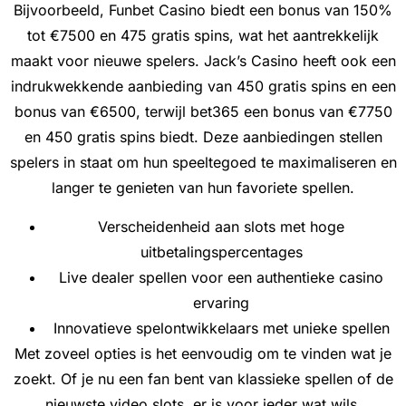
Bijvoorbeeld, Funbet Casino biedt een bonus van 150%
tot €7500 en 475 gratis spins, wat het aantrekkelijk
maakt voor nieuwe spelers. Jack’s Casino heeft ook een
indrukwekkende aanbieding van 450 gratis spins en een
bonus van €6500, terwijl bet365 een bonus van €7750
en 450 gratis spins biedt. Deze aanbiedingen stellen
spelers in staat om hun speeltegoed te maximaliseren en
langer te genieten van hun favoriete spellen.
Verscheidenheid aan slots met hoge
uitbetalingspercentages
Live dealer spellen voor een authentieke casino
ervaring
Innovatieve spelontwikkelaars met unieke spellen
Met zoveel opties is het eenvoudig om te vinden wat je
zoekt. Of je nu een fan bent van klassieke spellen of de
nieuwste video slots, er is voor ieder wat wils.