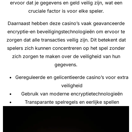
ervoor dat je gegevens en geld veilig zijn, wat een
cruciale factor is voor elke speler.
Daarnaast hebben deze casino’s vaak geavanceerde
encryptie-en beveiligingstechnologieën om ervoor te
zorgen dat alle transacties veilig zijn. Dit betekent dat
spelers zich kunnen concentreren op het spel zonder
zich zorgen te maken over de veiligheid van hun
gegevens.
Gereguleerde en gelicentieerde casino’s voor extra
veiligheid
Gebruik van moderne encryptietechnologieën
Transparante spelregels en eerlijke spellen