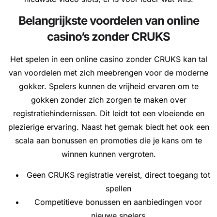
Belangrijkste voordelen van online
casino’s zonder CRUKS
Het spelen in een online casino zonder CRUKS kan tal
van voordelen met zich meebrengen voor de moderne
gokker. Spelers kunnen de vrijheid ervaren om te
gokken zonder zich zorgen te maken over
registratiehindernissen. Dit leidt tot een vloeiende en
plezierige ervaring. Naast het gemak biedt het ook een
scala aan bonussen en promoties die je kans om te
winnen kunnen vergroten.
Geen CRUKS registratie vereist, direct toegang tot
spellen
Competitieve bonussen en aanbiedingen voor
nieuwe spelers