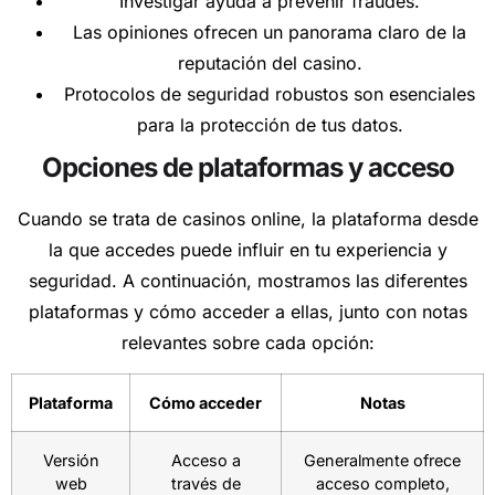
Investigar ayuda a prevenir fraudes.
Las opiniones ofrecen un panorama claro de la
reputación del casino.
Protocolos de seguridad robustos son esenciales
para la protección de tus datos.
Opciones de plataformas y acceso
Cuando se trata de casinos online, la plataforma desde
la que accedes puede influir en tu experiencia y
seguridad. A continuación, mostramos las diferentes
plataformas y cómo acceder a ellas, junto con notas
relevantes sobre cada opción:
Plataforma
Cómo acceder
Notas
Versión
Acceso a
Generalmente ofrece
web
través de
acceso completo,