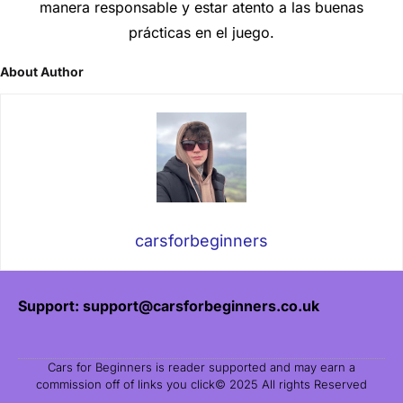
manera responsable y estar atento a las buenas
prácticas en el juego.
About Author
carsforbeginners
Support: support@carsforbeginners.co.uk
Cars for Beginners is reader supported and may earn a
commission off of links you click© 2025 All rights Reserved