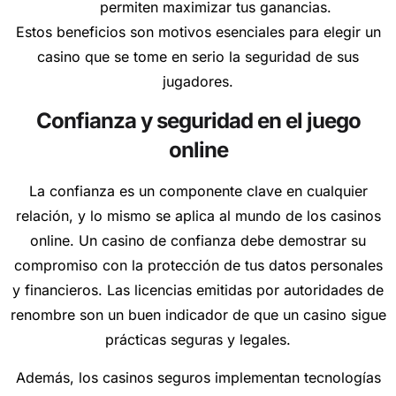
permiten maximizar tus ganancias.
Estos beneficios son motivos esenciales para elegir un
casino que se tome en serio la seguridad de sus
jugadores.
Confianza y seguridad en el juego
online
La confianza es un componente clave en cualquier
relación, y lo mismo se aplica al mundo de los casinos
online. Un casino de confianza debe demostrar su
compromiso con la protección de tus datos personales
y financieros. Las licencias emitidas por autoridades de
renombre son un buen indicador de que un casino sigue
prácticas seguras y legales.
Además, los casinos seguros implementan tecnologías