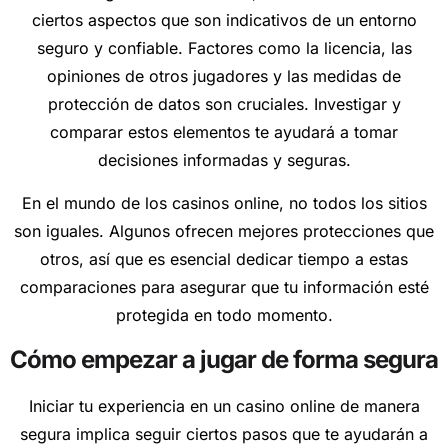
ciertos aspectos que son indicativos de un entorno
seguro y confiable. Factores como la licencia, las
opiniones de otros jugadores y las medidas de
protección de datos son cruciales. Investigar y
comparar estos elementos te ayudará a tomar
decisiones informadas y seguras.
En el mundo de los casinos online, no todos los sitios
son iguales. Algunos ofrecen mejores protecciones que
otros, así que es esencial dedicar tiempo a estas
comparaciones para asegurar que tu información esté
protegida en todo momento.
Cómo empezar a jugar de forma segura
Iniciar tu experiencia en un casino online de manera
segura implica seguir ciertos pasos que te ayudarán a