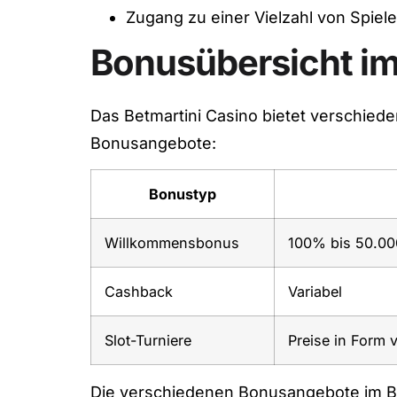
Zugang zu einer Vielzahl von Spiele
Bonusübersicht im
Das Betmartini Casino bietet verschiede
Bonusangebote:
Bonustyp
Willkommensbonus
100% bis 50.000
Cashback
Variabel
Slot-Turniere
Preise in Form 
Die verschiedenen Bonusangebote im Bet