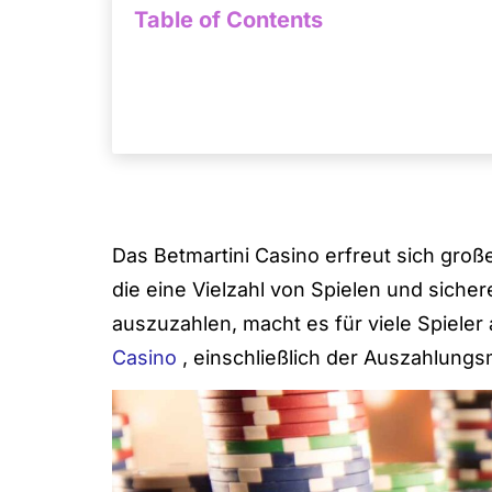
Table of Contents
Das Betmartini Casino erfreut sich große
die eine Vielzahl von Spielen und siche
auszuzahlen, macht es für viele Spieler
Casino
, einschließlich der Auszahlungs