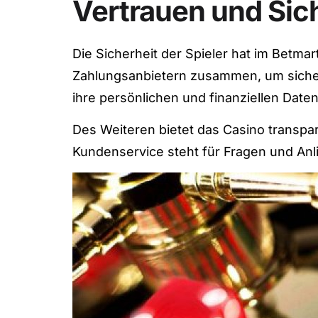
Vertrauen und Sich
Die Sicherheit der Spieler hat im Betmar
Zahlungsanbietern zusammen, um sicherz
ihre persönlichen und finanziellen Daten
Des Weiteren bietet das Casino transpa
Kundenservice steht für Fragen und Anli