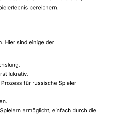
ielerlebnis bereichern.
. Hier sind einige der
chslung.
t lukrativ.
Prozess für russische Spieler
en.
 Spielern ermöglicht, einfach durch die