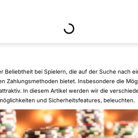
r Beliebtheit bei Spielern, die auf der Suche nach e
ren Zahlungsmethoden bietet. Insbesondere die Mögl
 attraktiv. In diesem Artikel werden wir die verschi
möglichkeiten und Sicherheitsfeatures, beleuchten.