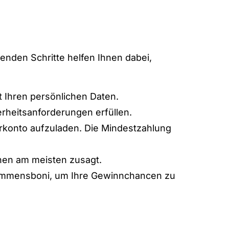
genden Schritte helfen Ihnen dabei,
t Ihren persönlichen Daten.
herheitsanforderungen erfüllen.
rkonto aufzuladen. Die Mindestzahlung
hnen am meisten zusagt.
kommensboni, um Ihre Gewinnchancen zu