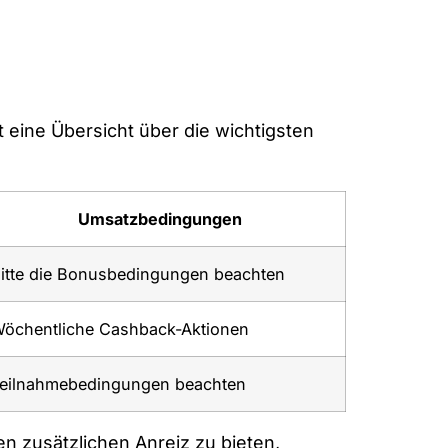
t eine Übersicht über die wichtigsten
Umsatzbedingungen
itte die Bonusbedingungen beachten
öchentliche Cashback-Aktionen
eilnahmebedingungen beachten
n zusätzlichen Anreiz zu bieten,