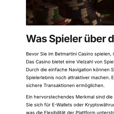
Was Spieler über d
Bevor Sie im Betmartini Casino spielen,
Das Casino bietet eine Vielzahl von Spie
Durch die einfache Navigation können Spi
Spielerlebnis noch attraktiver machen.
sichere Transaktionen ermöglichen.
Ein hervorstechendes Merkmal sind die 
Sie sich für E-Wallets oder Kryptowähr
was die Flexibilität der Plattform unterstr