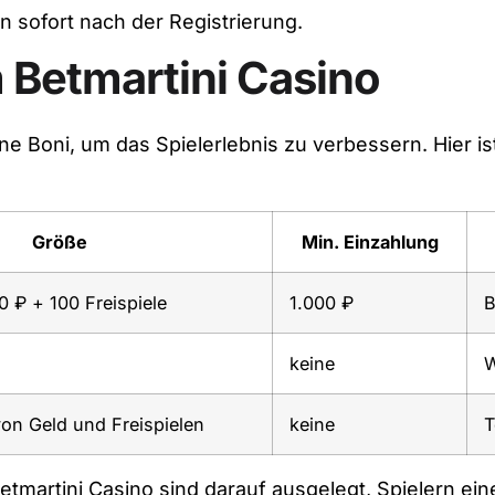
n sofort nach der Registrierung.
 Betmartini Casino
ne Boni, um das Spielerlebnis zu verbessern. Hier is
Größe
Min. Einzahlung
 ₽ + 100 Freispiele
1.000 ₽
B
keine
W
von Geld und Freispielen
keine
T
martini Casino sind darauf ausgelegt, Spielern eine