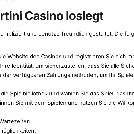
ini Casino loslegt
kompliziert und benutzerfreundlich gestaltet. Die fol
e Website des Casinos und registrieren Sie sich mi
Ihre Identität, um sicherzustellen, dass Sie alle Sic
e der verfügbaren Zahlungsmethoden, um Ihr Spiele
die Spielbibliothek und wählen Sie das Spiel, das I
nnen Sie mit dem Spielen und nutzen Sie die Will
Wartezeiten.
möglichkeiten.