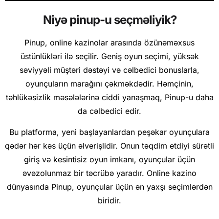
Niyə pinup-u seçməliyik?
Pinup, online kazinolar arasında özünəməxsus
üstünlükləri ilə seçilir. Geniş oyun seçimi, yüksək
səviyyəli müştəri dəstəyi və cəlbedici bonuslarla,
oyunçuların marağını çəkməkdədir. Həmçinin,
təhlükəsizlik məsələlərinə ciddi yanaşmaq, Pinup-u daha
da cəlbedici edir.
Bu platforma, yeni başlayanlardan peşəkar oyunçulara
qədər hər kəs üçün əlverişlidir. Onun təqdim etdiyi sürətli
giriş və kesintisiz oyun imkanı, oyunçular üçün
əvəzolunmaz bir təcrübə yaradır. Online kazino
dünyasında Pinup, oyunçular üçün ən yaxşı seçimlərdən
biridir.