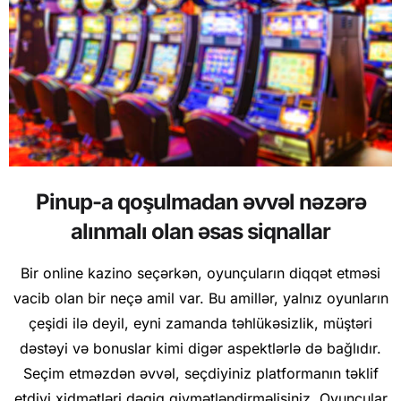
Pinup-a qoşulmadan əvvəl nəzərə
alınmalı olan əsas siqnallar
Bir online kazino seçərkən, oyunçuların diqqət etməsi
vacib olan bir neçə amil var. Bu amillər, yalnız oyunların
çeşidi ilə deyil, eyni zamanda təhlükəsizlik, müştəri
dəstəyi və bonuslar kimi digər aspektlərlə də bağlıdır.
Seçim etməzdən əvvəl, seçdiyiniz platformanın təklif
etdiyi xidmətləri dəqiq qiymətləndirməlisiniz. Oyunçular