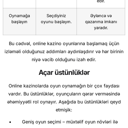
edir.
Oynamağa
Seçdiyiniz
Əyləncə və
başlayın
oyunu başlayın.
qazanma imkanı
yaradır.
Bu cədvəl, online kazino oyunlarına başlamaq üçün
izləməli olduğunuz addımları aydınlaşdırır və hər birinin
niyə vacib olduğunu izah edir.
Açar üstünlüklər
Online kazinolarda oyun oynamağın bir çox faydası
vardır. Bu üstünlüklər, oyunçuların qərar verməsində
əhəmiyyətli rol oynayır. Aşağıda bu üstünlükləri qeyd
etmişik:
Geniş oyun seçimi – müxtəlif oyun növləri ilə