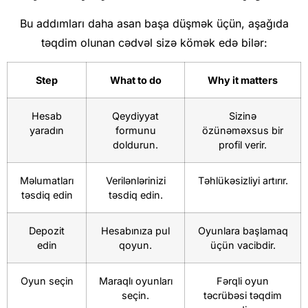
Bu addımları daha asan başa düşmək üçün, aşağıda
təqdim olunan cədvəl sizə kömək edə bilər:
Step
What to do
Why it matters
Hesab
Qeydiyyat
Sizinə
yaradın
formunu
özünəməxsus bir
doldurun.
profil verir.
Məlumatları
Verilənlərinizi
Təhlükəsizliyi artırır.
təsdiq edin
təsdiq edin.
Depozit
Hesabınıza pul
Oyunlara başlamaq
edin
qoyun.
üçün vacibdir.
Oyun seçin
Maraqlı oyunları
Fərqli oyun
seçin.
təcrübəsi təqdim