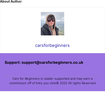
About Author
carsforbeginners
Support: support@carsforbeginners.co.uk
Cars for Beginners is reader supported and may earn a
commission off of links you click© 2025 All rights Reserved