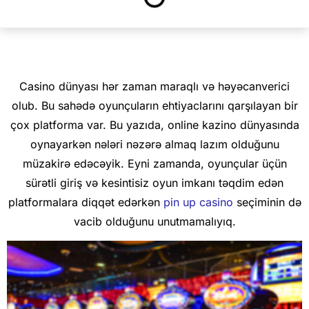
Casino dünyası hər zaman maraqlı və həyəcanverici
olub. Bu sahədə oyunçuların ehtiyaclarını qarşılayan bir
çox platforma var. Bu yazıda, online kazino dünyasında
oynayarkən nələri nəzərə almaq lazım olduğunu
müzakirə edəcəyik. Eyni zamanda, oyunçular üçün
sürətli giriş və kesintisiz oyun imkanı təqdim edən
platformalara diqqət edərkən
pin up casino
seçiminin də
vacib olduğunu unutmamalıyıq.