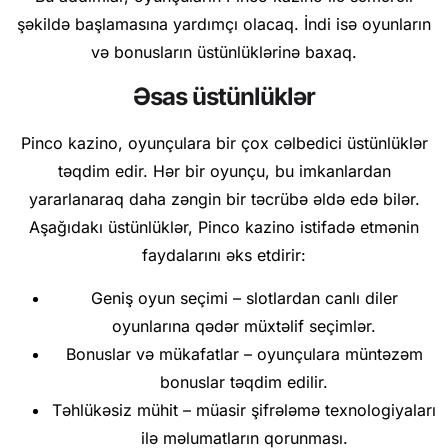
şəkildə başlamasına yardımçı olacaq. İndi isə oyunların
və bonusların üstünlüklərinə baxaq.
Əsas üstünlüklər
Pinco kazino, oyunçulara bir çox cəlbedici üstünlüklər
təqdim edir. Hər bir oyunçu, bu imkanlardan
yararlanaraq daha zəngin bir təcrübə əldə edə bilər.
Aşağıdakı üstünlüklər, Pinco kazino istifadə etmənin
faydalarını əks etdirir:
Geniş oyun seçimi – slotlardan canlı diler
oyunlarına qədər müxtəlif seçimlər.
Bonuslar və mükafatlar – oyunçulara müntəzəm
bonuslar təqdim edilir.
Təhlükəsiz mühit – müasir şifrələmə texnologiyaları
ilə məlumatların qorunması.