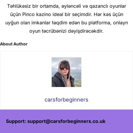
Təhlükəsiz bir ortamda, əyləncəli və qazanclı oyunlar
üçün Pinco kazino ideal bir seçimdir. Hər kəs üçün
uyğun olan imkanlar təqdim edən bu platforma, onlayn
oyun təcrübənizi dəyişdirəcəkdir.
About Author
carsforbeginners
Support: support@carsforbeginners.co.uk