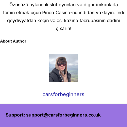
Özünüzü əyləncəli slot oyunları və digər imkanlarla
təmin etmək üçün Pinco Casino-nu indidən yoxlayın. İndi
qeydiyyatdan keçin və əsl kazino təcrübəsinin dadını
çıxarın!
About Author
carsforbeginners
Support: support@carsforbeginners.co.uk