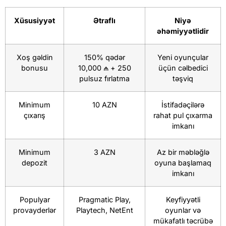
Xüsusiyyət
Ətraflı
Niyə
əhəmiyyətlidir
Xoş gəldin
150% qədər
Yeni oyunçular
bonusu
10,000 ₼ + 250
üçün cəlbedici
pulsuz fırlatma
təşviq
Minimum
10 AZN
İstifadəçilərə
çıxarış
rahat pul çıxarma
imkanı
Minimum
3 AZN
Az bir məbləğlə
depozit
oyuna başlamaq
imkanı
Populyar
Pragmatic Play,
Keyfiyyətli
provayderlər
Playtech, NetEnt
oyunlar və
mükafatlı təcrübə