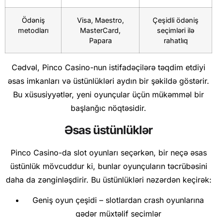
Ödəniş
Visa, Maestro,
Çeşidli ödəniş
metodları
MasterCard,
seçimləri ilə
Papara
rahatlıq
Cədvəl, Pinco Casino-nun istifadəçilərə təqdim etdiyi
əsas imkanları və üstünlükləri aydın bir şəkildə göstərir.
Bu xüsusiyyətlər, yeni oyunçular üçün mükəmməl bir
başlanğıc nöqtəsidir.
Əsas üstünlüklər
Pinco Casino-da slot oyunları seçərkən, bir neçə əsas
üstünlük mövcuddur ki, bunlar oyunçuların təcrübəsini
daha da zənginləşdirir. Bu üstünlükləri nəzərdən keçirək:
Geniş oyun çeşidi – slotlardan crash oyunlarına
qədər müxtəlif seçimlər