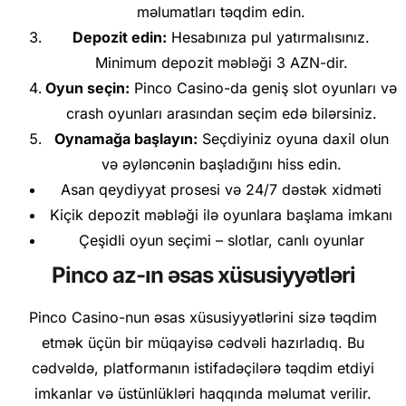
məlumatları təqdim edin.
Depozit edin:
Hesabınıza pul yatırmalısınız.
Minimum depozit məbləği 3 AZN-dir.
Oyun seçin:
Pinco Casino-da geniş slot oyunları və
crash oyunları arasından seçim edə bilərsiniz.
Oynamağa başlayın:
Seçdiyiniz oyuna daxil olun
və əyləncənin başladığını hiss edin.
Asan qeydiyyat prosesi və 24/7 dəstək xidməti
Kiçik depozit məbləği ilə oyunlara başlama imkanı
Çeşidli oyun seçimi – slotlar, canlı oyunlar
Pinco az-ın əsas xüsusiyyətləri
Pinco Casino-nun əsas xüsusiyyətlərini sizə təqdim
etmək üçün bir müqayisə cədvəli hazırladıq. Bu
cədvəldə, platformanın istifadəçilərə təqdim etdiyi
imkanlar və üstünlükləri haqqında məlumat verilir.