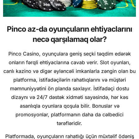
Pinco az-da oyunçuların ehtiyaclarını
necə qarşılamaq olar?
Pinco Casino, oyunçulara geniş seçki təqdim edərək
onların fərqli ehtiyaclarına cavab verir. Slot oyunları,
canlı kazino və digər əyləncəli imkanlarla zəngin olan bu
platforma, istifadəçilərin rahatlıqlarını və müştəri
məmnuniyyətini ön planda saxlayır. İstifadəçi dostu
dizaynı və 24/7 dəstək xidməti sayəsində, hər kəs
asanlıqla oyunlara qoşula bilir. Bonuslar və
promosyonlar, platformanın daha da cəlbedici
tərəfləridir.
Platformada, oyunçuların rahatlığı üçün müxtəlif ödəniş