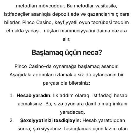
metodları mövcuddur. Bu metodlar vasitəsilə,
istifadəçilər asanlıqla depozit edə və qazanclarını çıxara
bilərlər. Pinco Casino, keyfiyyətli oyun təcrübəsi təqdim
etməklə yanaşı, müştəri məmnuniyyətini daima nəzərə
alır.
Başlamaq üçün necə?
Pinco Casino-da oynamağa başlamaq asandır.
Aşağıdakı addımları izləməklə siz də əyləncənin bir
parçası ola bilərsiniz:
Hesab yaradın:
İlk addım olaraq, istifadəçi hesabı
açmalısınız. Bu, sizə oyunlara daxil olmaq imkanı
yaradacaq.
Şəxsiyyətinizi təsdiqləyin:
Hesab yaratdıqdan
sonra, şəxsiyyətinizi təsdiqləmək üçün lazım olan