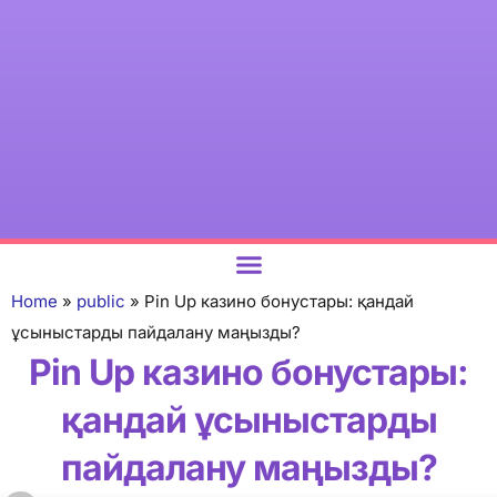
ABOUT US
Home
»
public
»
Pin Up казино бонустары: қандай
ұсыныстарды пайдалану маңызды?
Pin Up казино бонустары:
қандай ұсыныстарды
пайдалану маңызды?