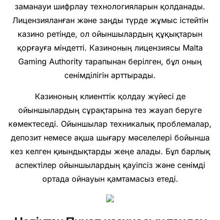
заманауи шифрлау технологияларын қолданады.
Лицензияланған және заңды түрде жұмыс істейтін
казино ретінде, ол ойыншылардың құқықтарын
қорғауға міндетті. Казиноның лицензиясы Malta
Gaming Authority тарапынан берілген, бұл оның
сенімділігін арттырады.
Казиноның клиенттік қолдау жүйесі де
ойыншылардың сұрақтарына тез жауап беруге
көмектеседі. Ойыншылар техникалық проблемалар,
депозит немесе ақша шығару мәселелері бойынша
кез келген қиындықтарды жеңе алады. Бұл барлық
аспектілер ойыншылардың қауіпсіз және сенімді
ортада ойнауын қамтамасыз етеді.