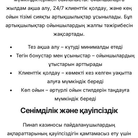
жылдам ақша алу, 24/7 клиенттік қолдау, және кең
ойын тізімі сияқты артықшылықтар ұсынылады. Бұл
артықшылықтар ойыншылардың жалпы тәжірибесін
жақсартады.
Тез ақша алу – күтуді минималды етеді
Тегін бонустар мен ұсыныстар – ойыншылардың
ұтыстарын арттырады
Клиенттік қолдау – көмекті кез келген уақытта
алуға мүмкіндік береді
Көп ойын – әртүрлі ойын стилдерін таңдауға
мүмкіндік береді
Сенімділік және қауіпсіздік
Пинап казиносы пайдаланушылардың
ақпараттарының қауіпсіздігін қамтамасыз ету үшін