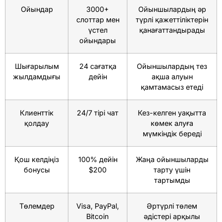
Ойындар
3000+
Ойыншылардың әр
слоттар мен
түрлі қажеттіліктерін
үстел
қанағаттандырады
ойындары
Шығарылым
24 сағатқа
Ойыншылардың тез
жылдамдығы
дейін
ақша алуын
қамтамасыз етеді
Клиенттік
24/7 тірі чат
Кез-келген уақытта
қолдау
көмек алуға
мүмкіндік береді
Қош келдіңіз
100% дейін
Жаңа ойыншыларды
бонусы
$200
тарту үшін
тартымды
Төлемдер
Visa, PayPal,
Әртүрлі төлем
Bitcoin
әдістері арқылы