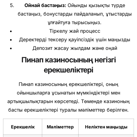
Ойнай бастаңыз:
Ойынды қызықты түрде
бастаңыз, бонустарды пайдаланып, ұтыстарды
ұлғайтуға тырысыңыз.
Тіркелу жай процесс
Деректерді тексеру қауіпсіздік үшін маңызды
Депозит жасау жылдам және оңай
Пинап казиносының негізгі
ерекшеліктері
Пинап казиносының ерекшеліктері, оның
ойыншыларға ұсынатын мүмкіндіктері мен
артықшылықтарын көрсетеді. Төменде казиноның
басты ерекшеліктері туралы мәліметтер берілген.
Ерекшелік
Мәліметтер
Неліктен маңызды