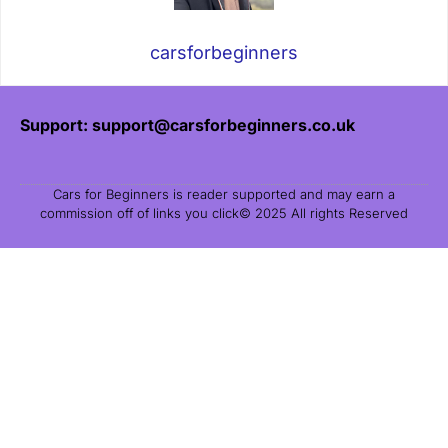
carsforbeginners
Support: support@carsforbeginners.co.uk
Cars for Beginners is reader supported and may earn a
commission off of links you click© 2025 All rights Reserved