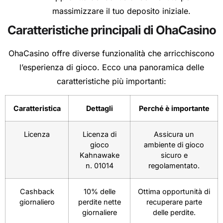
massimizzare il tuo deposito iniziale.
Caratteristiche principali di OhaCasino
OhaCasino offre diverse funzionalità che arricchiscono
l’esperienza di gioco. Ecco una panoramica delle
caratteristiche più importanti:
Caratteristica
Dettagli
Perché è importante
Licenza
Licenza di
Assicura un
gioco
ambiente di gioco
Kahnawake
sicuro e
n. 01014
regolamentato.
Cashback
10% delle
Ottima opportunità di
giornaliero
perdite nette
recuperare parte
giornaliere
delle perdite.