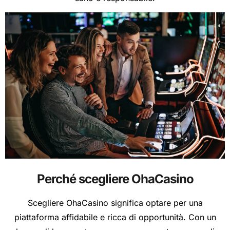
Perché scegliere OhaCasino
Scegliere OhaCasino significa optare per una
piattaforma affidabile e ricca di opportunità. Con un