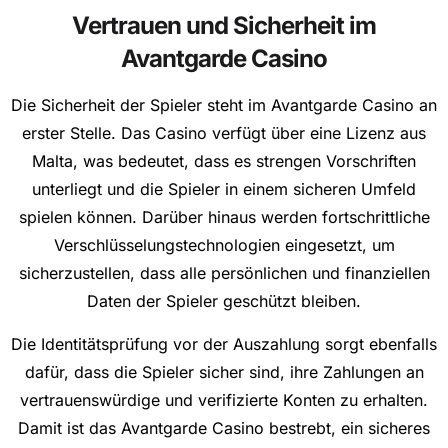
Vertrauen und Sicherheit im
Avantgarde Casino
Die Sicherheit der Spieler steht im Avantgarde Casino an
erster Stelle. Das Casino verfügt über eine Lizenz aus
Malta, was bedeutet, dass es strengen Vorschriften
unterliegt und die Spieler in einem sicheren Umfeld
spielen können. Darüber hinaus werden fortschrittliche
Verschlüsselungstechnologien eingesetzt, um
sicherzustellen, dass alle persönlichen und finanziellen
Daten der Spieler geschützt bleiben.
Die Identitätsprüfung vor der Auszahlung sorgt ebenfalls
dafür, dass die Spieler sicher sind, ihre Zahlungen an
vertrauenswürdige und verifizierte Konten zu erhalten.
Damit ist das Avantgarde Casino bestrebt, ein sicheres