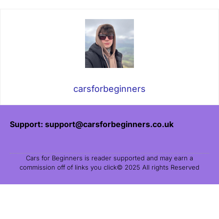
carsforbeginners
Support: support@carsforbeginners.co.uk
Cars for Beginners is reader supported and may earn a
commission off of links you click© 2025 All rights Reserved