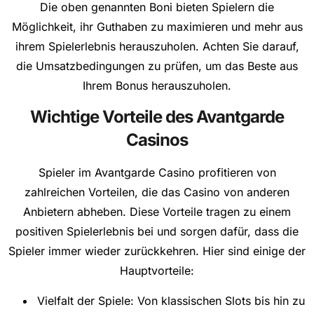
Die oben genannten Boni bieten Spielern die
Möglichkeit, ihr Guthaben zu maximieren und mehr aus
ihrem Spielerlebnis herauszuholen. Achten Sie darauf,
die Umsatzbedingungen zu prüfen, um das Beste aus
Ihrem Bonus herauszuholen.
Wichtige Vorteile des Avantgarde
Casinos
Spieler im Avantgarde Casino profitieren von
zahlreichen Vorteilen, die das Casino von anderen
Anbietern abheben. Diese Vorteile tragen zu einem
positiven Spielerlebnis bei und sorgen dafür, dass die
Spieler immer wieder zurückkehren. Hier sind einige der
Hauptvorteile:
Vielfalt der Spiele: Von klassischen Slots bis hin zu