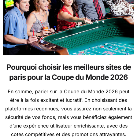
Pourquoi choisir les meilleurs sites de
paris pour la Coupe du Monde 2026
En somme, parier sur la Coupe du Monde 2026 peut
être à la fois excitant et lucratif. En choisissant des
plateformes reconnues, vous assurez non seulement la
sécurité de vos fonds, mais vous bénéficiez également
d’une expérience utilisateur enrichissante, avec des
cotes compétitives et des promotions attrayantes.