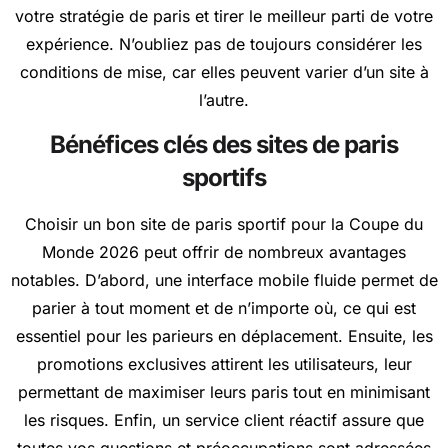
votre stratégie de paris et tirer le meilleur parti de votre
expérience. N’oubliez pas de toujours considérer les
conditions de mise, car elles peuvent varier d’un site à
l’autre.
Bénéfices clés des sites de paris
sportifs
Choisir un bon site de paris sportif pour la Coupe du
Monde 2026 peut offrir de nombreux avantages
notables. D’abord, une interface mobile fluide permet de
parier à tout moment et de n’importe où, ce qui est
essentiel pour les parieurs en déplacement. Ensuite, les
promotions exclusives attirent les utilisateurs, leur
permettant de maximiser leurs paris tout en minimisant
les risques. Enfin, un service client réactif assure que