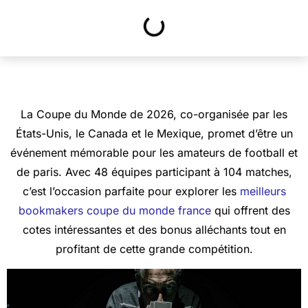
La Coupe du Monde de 2026, co-organisée par les
États-Unis, le Canada et le Mexique, promet d’être un
événement mémorable pour les amateurs de football et
de paris. Avec 48 équipes participant à 104 matches,
c’est l’occasion parfaite pour explorer les
meilleurs
bookmakers coupe du monde france
qui offrent des
cotes intéressantes et des bonus alléchants tout en
profitant de cette grande compétition.