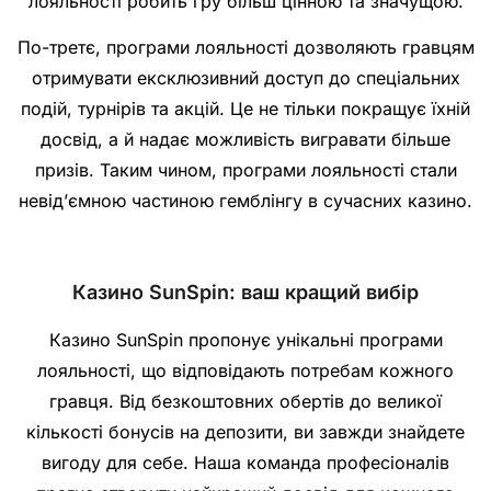
лояльності робить гру більш цінною та значущою.
По-третє, програми лояльності дозволяють гравцям
отримувати ексклюзивний доступ до спеціальних
подій, турнірів та акцій. Це не тільки покращує їхній
досвід, а й надає можливість вигравати більше
призів. Таким чином, програми лояльності стали
невід’ємною частиною гемблінгу в сучасних казино.
Казино SunSpin: ваш кращий вибір
Казино SunSpin пропонує унікальні програми
лояльності, що відповідають потребам кожного
гравця. Від безкоштовних обертів до великої
кількості бонусів на депозити, ви завжди знайдете
вигоду для себе. Наша команда професіоналів