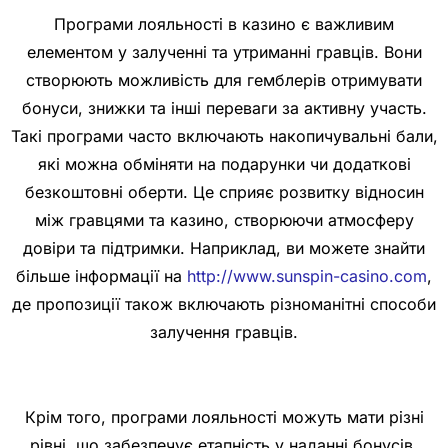
Програми лояльності в казино є важливим
елементом у залученні та утриманні гравців. Вони
створюють можливість для гемблерів отримувати
бонуси, знижки та інші переваги за активну участь.
Такі програми часто включають накопичувальні бали,
які можна обміняти на подарунки чи додаткові
безкоштовні оберти. Це сприяє розвитку відносин
між гравцями та казино, створюючи атмосферу
довіри та підтримки. Наприклад, ви можете знайти
більше інформації на
http://www.sunspin-casino.com
,
де пропозиції також включають різноманітні способи
залучення гравців.
Крім того, програми лояльності можуть мати різні
рівні, що забезпечує етапність у наданні бонусів.