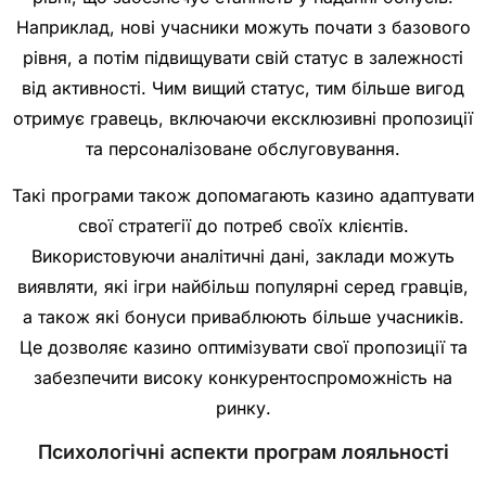
Наприклад, нові учасники можуть почати з базового
рівня, а потім підвищувати свій статус в залежності
від активності. Чим вищий статус, тим більше вигод
отримує гравець, включаючи ексклюзивні пропозиції
та персоналізоване обслуговування.
Такі програми також допомагають казино адаптувати
свої стратегії до потреб своїх клієнтів.
Використовуючи аналітичні дані, заклади можуть
виявляти, які ігри найбільш популярні серед гравців,
а також які бонуси приваблюють більше учасників.
Це дозволяє казино оптимізувати свої пропозиції та
забезпечити високу конкурентоспроможність на
ринку.
Психологічні аспекти програм лояльності