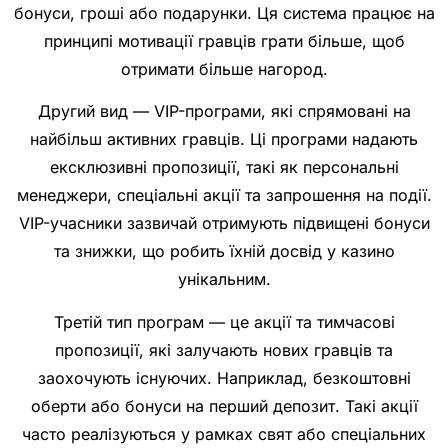
бонуси, гроші або подарунки. Ця система працює на
принципі мотивації гравців грати більше, щоб
отримати більше нагород.
Другий вид — VIP-програми, які спрямовані на
найбільш активних гравців. Ці програми надають
ексклюзивні пропозиції, такі як персональні
менеджери, спеціальні акції та запрошення на події.
VIP-учасники зазвичай отримують підвищені бонуси
та знижки, що робить їхній досвід у казино
унікальним.
Третій тип програм — це акції та тимчасові
пропозиції, які залучають нових гравців та
заохочують існуючих. Наприклад, безкоштовні
оберти або бонуси на перший депозит. Такі акції
часто реалізуються у рамках свят або спеціальних