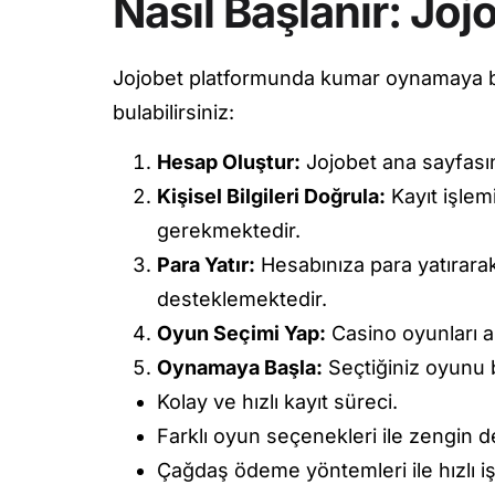
Nasıl Başlanır: Jo
Jojobet platformunda kumar oynamaya baş
bulabilirsiniz:
Hesap Oluştur:
Jojobet ana sayfasınd
Kişisel Bilgileri Doğrula:
Kayıt işlem
gerekmektedir.
Para Yatır:
Hesabınıza para yatırarak
desteklemektedir.
Oyun Seçimi Yap:
Casino oyunları ar
Oynamaya Başla:
Seçtiğiniz oyunu b
Kolay ve hızlı kayıt süreci.
Farklı oyun seçenekleri ile zengin 
Çağdaş ödeme yöntemleri ile hızlı i