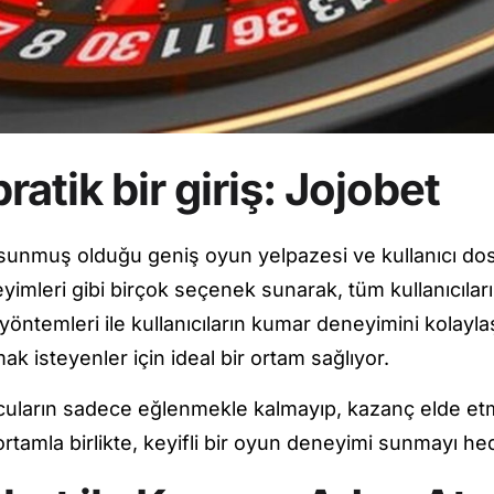
tik bir giriş: Jojobet
 sunmuş olduğu geniş oyun yelpazesi ve kullanıcı dost
yimleri gibi birçok seçenek sunarak, tüm kullanıcıları
me yöntemleri ile kullanıcıların kumar deneyimini kolayl
 isteyenler için ideal bir ortam sağlıyor.
ncuların sadece eğlenmekle kalmayıp, kazanç elde e
 ortamla birlikte, keyifli bir oyun deneyimi sunmayı hed