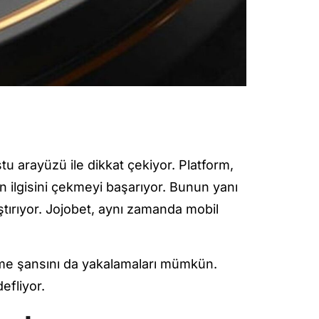
u arayüzü ile dikkat çekiyor. Platform,
n ilgisini çekmeyi başarıyor. Bunun yanı
aştırıyor. Jojobet, aynı zamanda mobil
tme şansını da yakalamaları mümkün.
efliyor.