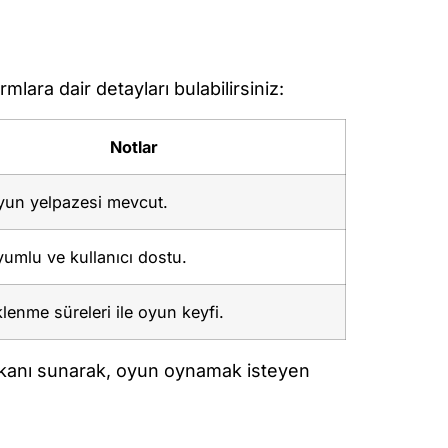
mlara dair detayları bulabilirsiniz:
Notlar
yun yelpazesi mevcut.
umlu ve kullanıcı dostu.
klenme süreleri ile oyun keyfi.
imkanı sunarak, oyun oynamak isteyen