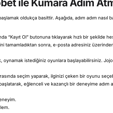
jobet ile Kumara Adım At
lamak oldukça basittir. Aşağıda, adım adım nasıl baş
a “Kayıt Ol” butonuna tıklayarak hızlı bir şekilde hes
ini tamamladıktan sonra, e-posta adresiniz üzerinde
, oynamak istediğiniz oyunlara başlayabilirsiniz. Joj
asında seçim yaparak, ilginizi çeken bir oyunu seçebi
aşlatarak, eğlenceli ve kazançlı bir deneyime adım ata
deneyim.
şlem.