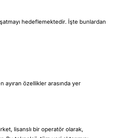
yaşatmayı hedeflemektedir. İşte bunlardan
en ayıran özellikler arasında yer
rket, lisanslı bir operatör olarak,