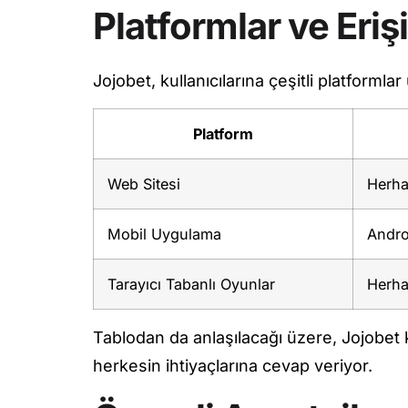
Platformlar ve Eri
Jojobet, kullanıcılarına çeşitli platformla
Platform
Web Sitesi
Herha
Mobil Uygulama
Androi
Tarayıcı Tabanlı Oyunlar
Herhan
Tablodan da anlaşılacağı üzere, Jojobet
herkesin ihtiyaçlarına cevap veriyor.