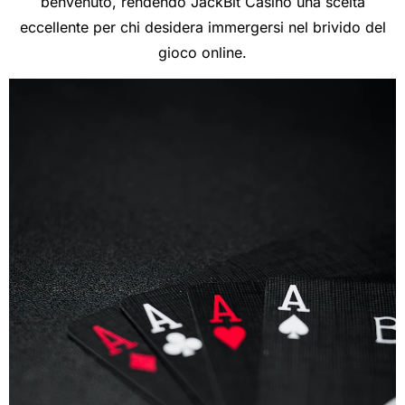
benvenuto, rendendo JackBit Casino una scelta
eccellente per chi desidera immergersi nel brivido del
gioco online.