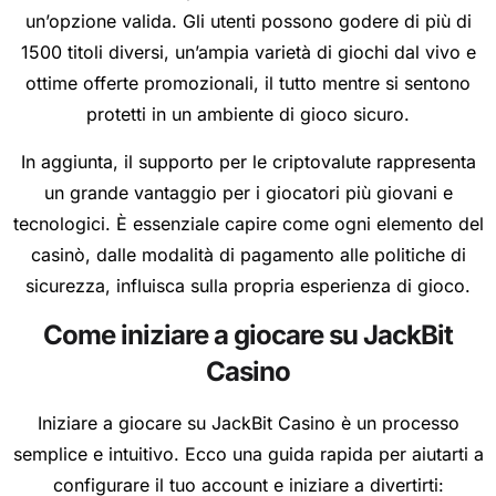
un’opzione valida. Gli utenti possono godere di più di
1500 titoli diversi, un’ampia varietà di giochi dal vivo e
ottime offerte promozionali, il tutto mentre si sentono
protetti in un ambiente di gioco sicuro.
In aggiunta, il supporto per le criptovalute rappresenta
un grande vantaggio per i giocatori più giovani e
tecnologici. È essenziale capire come ogni elemento del
casinò, dalle modalità di pagamento alle politiche di
sicurezza, influisca sulla propria esperienza di gioco.
Come iniziare a giocare su JackBit
Casino
Iniziare a giocare su JackBit Casino è un processo
semplice e intuitivo. Ecco una guida rapida per aiutarti a
configurare il tuo account e iniziare a divertirti: