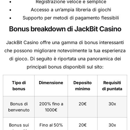
Registrazione veloce e semplice
Accesso a un’ampia libreria di giochi
Supporto per metodi di pagamento flessibili
Bonus breakdown di JackBit Casino
JackBit Casino offre una gamma di bonus interessanti
che possono migliorare notevolmente la tua esperienza
di gioco. Di seguito è riportata una panoramica dei
principali bonus disponibili sul sito:
Tipo di
Dimensione
Deposito
Requisiti
bonus
minimo
di puntata
Bonus di
200% fino a
20€
30x
benvenuto
1000€
Bonus sui
Fino al 50%
20€
30x