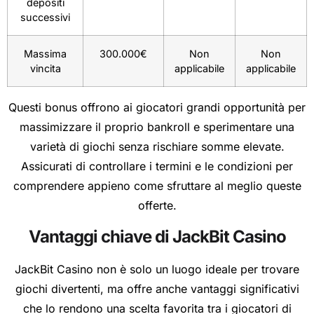
depositi
successivi
Massima
300.000€
Non
Non
vincita
applicabile
applicabile
Questi bonus offrono ai giocatori grandi opportunità per
massimizzare il proprio bankroll e sperimentare una
varietà di giochi senza rischiare somme elevate.
Assicurati di controllare i termini e le condizioni per
comprendere appieno come sfruttare al meglio queste
offerte.
Vantaggi chiave di JackBit Casino
JackBit Casino non è solo un luogo ideale per trovare
giochi divertenti, ma offre anche vantaggi significativi
che lo rendono una scelta favorita tra i giocatori di