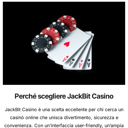
Perché scegliere JackBit Casino
JackBit Casino è una scelta eccellente per chi cerca un
casinò online che unisca divertimento, sicurezza e
convenienza. Con un’interfaccia user-friendly, un’ampia