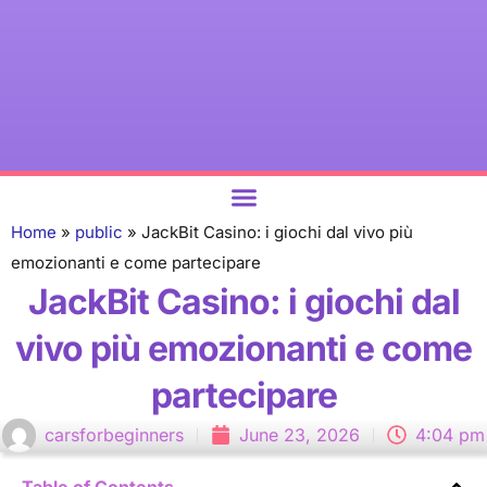
ABOUT US
Home
»
public
»
JackBit Casino: i giochi dal vivo più
emozionanti e come partecipare
JackBit Casino: i giochi dal
vivo più emozionanti e come
partecipare
carsforbeginners
June 23, 2026
4:04 pm
Table of Contents