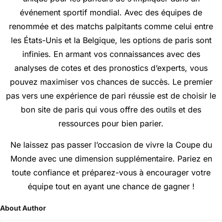
événement sportif mondial. Avec des équipes de
renommée et des matchs palpitants comme celui entre
les États-Unis et la Belgique, les options de paris sont
infinies. En armant vos connaissances avec des
analyses de cotes et des pronostics d’experts, vous
pouvez maximiser vos chances de succès. Le premier
pas vers une expérience de pari réussie est de choisir le
bon site de paris qui vous offre des outils et des
ressources pour bien parier.
Ne laissez pas passer l’occasion de vivre la Coupe du
Monde avec une dimension supplémentaire. Pariez en
toute confiance et préparez-vous à encourager votre
équipe tout en ayant une chance de gagner !
About Author