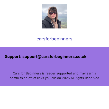
carsforbeginners
Support: support@carsforbeginners.co.uk
Cars for Beginners is reader supported and may earn a
commission off of links you click© 2025 All rights Reserved