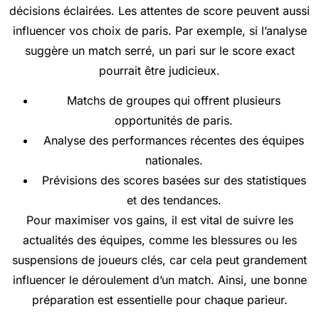
décisions éclairées. Les attentes de score peuvent aussi
influencer vos choix de paris. Par exemple, si l’analyse
suggère un match serré, un pari sur le score exact
pourrait être judicieux.
Matchs de groupes qui offrent plusieurs
opportunités de paris.
Analyse des performances récentes des équipes
nationales.
Prévisions des scores basées sur des statistiques
et des tendances.
Pour maximiser vos gains, il est vital de suivre les
actualités des équipes, comme les blessures ou les
suspensions de joueurs clés, car cela peut grandement
influencer le déroulement d’un match. Ainsi, une bonne
préparation est essentielle pour chaque parieur.