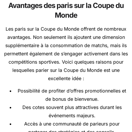
Avantages des paris sur la Coupe du
Monde
Les paris sur la Coupe du Monde offrent de nombreux
avantages. Non seulement ils ajoutent une dimension
supplémentaire à la consommation de matchs, mais ils
permettent également de s’engager activement dans les
compétitions sportives. Voici quelques raisons pour
lesquelles parier sur la Coupe du Monde est une
excellente idée :
Possibilité de profiter d’offres promotionnelles et
de bonus de bienvenue.
Des cotes souvent plus attractives durant les
événements majeurs.
Accès à une communauté de parieurs pour
partager des stratégies et des conseils.