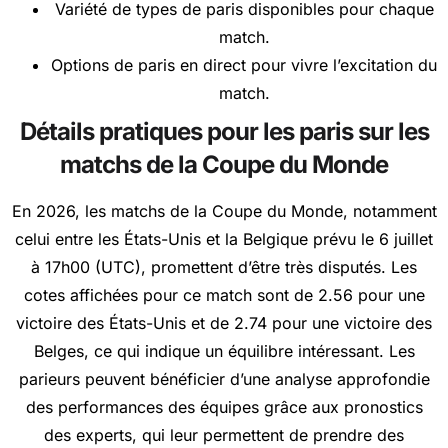
Variété de types de paris disponibles pour chaque
match.
Options de paris en direct pour vivre l’excitation du
match.
Détails pratiques pour les paris sur les
matchs de la Coupe du Monde
En 2026, les matchs de la Coupe du Monde, notamment
celui entre les États-Unis et la Belgique prévu le 6 juillet
à 17h00 (UTC), promettent d’être très disputés. Les
cotes affichées pour ce match sont de 2.56 pour une
victoire des États-Unis et de 2.74 pour une victoire des
Belges, ce qui indique un équilibre intéressant. Les
parieurs peuvent bénéficier d’une analyse approfondie
des performances des équipes grâce aux pronostics
des experts, qui leur permettent de prendre des