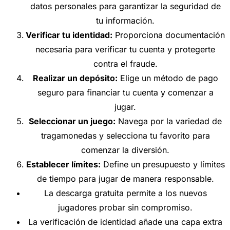
datos personales para garantizar la seguridad de
tu información.
Verificar tu identidad:
Proporciona documentación
necesaria para verificar tu cuenta y protegerte
contra el fraude.
Realizar un depósito:
Elige un método de pago
seguro para financiar tu cuenta y comenzar a
jugar.
Seleccionar un juego:
Navega por la variedad de
tragamonedas y selecciona tu favorito para
comenzar la diversión.
Establecer límites:
Define un presupuesto y límites
de tiempo para jugar de manera responsable.
La descarga gratuita permite a los nuevos
jugadores probar sin compromiso.
La verificación de identidad añade una capa extra