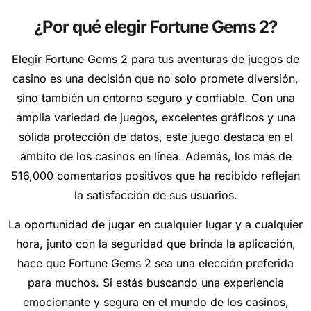
¿Por qué elegir Fortune Gems 2?
Elegir Fortune Gems 2 para tus aventuras de juegos de
casino es una decisión que no solo promete diversión,
sino también un entorno seguro y confiable. Con una
amplia variedad de juegos, excelentes gráficos y una
sólida protección de datos, este juego destaca en el
ámbito de los casinos en línea. Además, los más de
516,000 comentarios positivos que ha recibido reflejan
la satisfacción de sus usuarios.
La oportunidad de jugar en cualquier lugar y a cualquier
hora, junto con la seguridad que brinda la aplicación,
hace que Fortune Gems 2 sea una elección preferida
para muchos. Si estás buscando una experiencia
emocionante y segura en el mundo de los casinos,