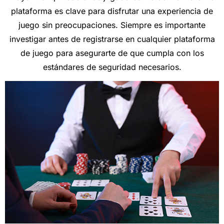
plataforma es clave para disfrutar una experiencia de
juego sin preocupaciones. Siempre es importante
investigar antes de registrarse en cualquier plataforma
de juego para asegurarte de que cumpla con los
estándares de seguridad necesarios.