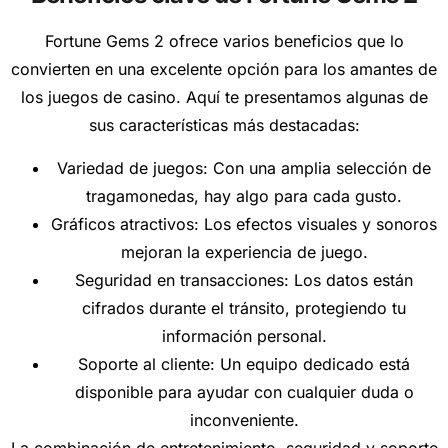
Fortune Gems 2 ofrece varios beneficios que lo
convierten en una excelente opción para los amantes de
los juegos de casino. Aquí te presentamos algunas de
sus características más destacadas:
Variedad de juegos: Con una amplia selección de
tragamonedas, hay algo para cada gusto.
Gráficos atractivos: Los efectos visuales y sonoros
mejoran la experiencia de juego.
Seguridad en transacciones: Los datos están
cifrados durante el tránsito, protegiendo tu
información personal.
Soporte al cliente: Un equipo dedicado está
disponible para ayudar con cualquier duda o
inconveniente.
La combinación de entretenimiento, seguridad y soporte