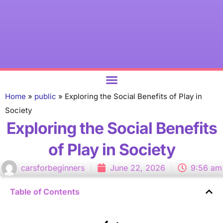
ABOUT US
Home
»
public
»
Exploring the Social Benefits of Play in
Society
Exploring the Social Benefits
of Play in Society
carsforbeginners
June 22, 2026
9:56 am
Table of Contents