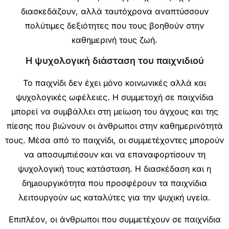
διασκεδάζουν, αλλά ταυτόχρονα αναπτύσσουν
πολύτιμες δεξιότητες που τους βοηθούν στην
καθημερινή τους ζωή.
Η ψυχολογική διάσταση του παιχνιδιού
Το παιχνίδι δεν έχει μόνο κοινωνικές αλλά και
ψυχολογικές ωφέλειες. Η συμμετοχή σε παιχνίδια
μπορεί να συμβάλλει στη μείωση του άγχους και της
πίεσης που βιώνουν οι άνθρωποι στην καθημερινότητά
τους. Μέσα από το παιχνίδι, οι συμμετέχοντες μπορούν
να αποσυμπιέσουν και να επαναφορτίσουν τη
ψυχολογική τους κατάσταση. Η διασκέδαση και η
δημιουργικότητα που προσφέρουν τα παιχνίδια
λειτουργούν ως καταλύτες για την ψυχική υγεία.
Επιπλέον, οι άνθρωποι που συμμετέχουν σε παιχνίδια