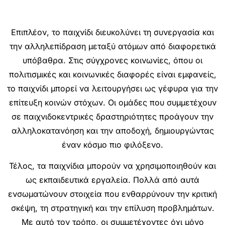
Επιπλέον, το παιχνίδι διευκολύνει τη συνεργασία και
την αλληλεπίδραση μεταξύ ατόμων από διαφορετικά
υπόβαθρα. Στις σύγχρονες κοινωνίες, όπου οι
πολιτισμικές και κοινωνικές διαφορές είναι εμφανείς,
το παιχνίδι μπορεί να λειτουργήσει ως γέφυρα για την
επίτευξη κοινών στόχων. Οι ομάδες που συμμετέχουν
σε παιχνιδοκεντρικές δραστηριότητες προάγουν την
αλληλοκατανόηση και την αποδοχή, δημιουργώντας
έναν κόσμο πιο φιλόξενο.
Τέλος, τα παιχνίδια μπορούν να χρησιμοποιηθούν και
ως εκπαιδευτικά εργαλεία. Πολλά από αυτά
ενσωματώνουν στοιχεία που ενθαρρύνουν την κριτική
σκέψη, τη στρατηγική και την επίλυση προβλημάτων.
Με αυτό τον τρόπο, οι συμμετέχοντες όχι μόνο