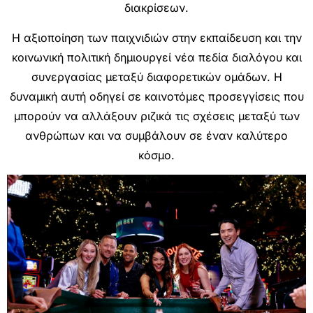
διακρίσεων.
Η αξιοποίηση των παιχνιδιών στην εκπαίδευση και την
κοινωνική πολιτική δημιουργεί νέα πεδία διαλόγου και
συνεργασίας μεταξύ διαφορετικών ομάδων. Η
δυναμική αυτή οδηγεί σε καινοτόμες προσεγγίσεις που
μπορούν να αλλάξουν ριζικά τις σχέσεις μεταξύ των
ανθρώπων και να συμβάλουν σε έναν καλύτερο
κόσμο.