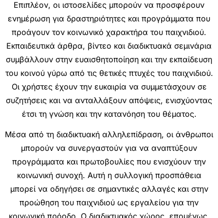
Επιπλέον, οι ιστοσελίδες μπορούν να προσφέρουν
ενημέρωση για δραστηριότητες και προγράμματα που
προάγουν τον κοινωνικό χαρακτήρα του παιχνιδιού.
Εκπαιδευτικά άρθρα, βίντεο και διαδικτυακά σεμινάρια
συμβάλλουν στην ευαισθητοποίηση και την εκπαίδευση
του κοινού γύρω από τις θετικές πτυχές του παιχνιδιού.
Οι χρήστες έχουν την ευκαιρία να συμμετάσχουν σε
συζητήσεις και να ανταλλάξουν απόψεις, ενισχύοντας
έτσι τη γνώση και την κατανόηση του θέματος.
Μέσα από τη διαδικτυακή αλληλεπίδραση, οι άνθρωποι
μπορούν να συνεργαστούν για να αναπτύξουν
προγράμματα και πρωτοβουλίες που ενισχύουν την
κοινωνική συνοχή. Αυτή η συλλογική προσπάθεια
μπορεί να οδηγήσει σε σημαντικές αλλαγές και στην
προώθηση του παιχνιδιού ως εργαλείου για την
κοινωνική πρόοδο. Ο διαδικτυακός χώρος, επομένως,