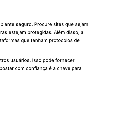
mbiente seguro. Procure sites que sejam
ras estejam protegidas. Além disso, a
lataformas que tenham protocolos de
utros usuários. Isso pode fornecer
Apostar com confiança é a chave para