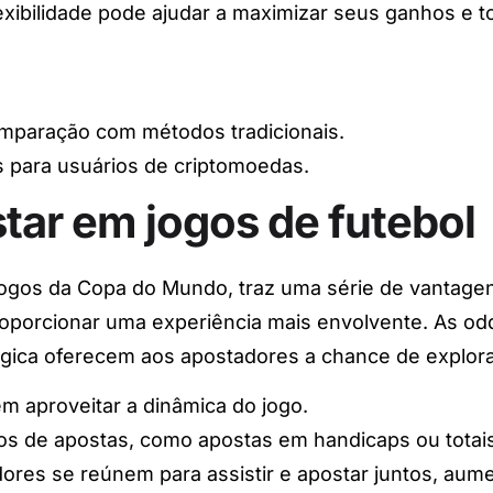
xibilidade pode ajudar a maximizar seus ganhos e t
mparação com métodos tradicionais.
 para usuários de criptomoedas.
tar em jogos de futebol
ogos da Copa do Mundo, traz uma série de vantagen
orcionar uma experiência mais envolvente. As odds
ica oferecem aos apostadores a chance de explorar
m aproveitar a dinâmica do jogo.
ipos de apostas, como apostas em handicaps ou totais
dores se reúnem para assistir e apostar juntos, aum