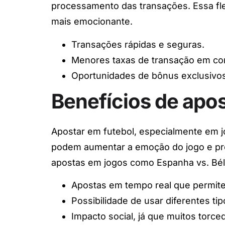
processamento das transações. Essa fle
mais emocionante.
Transações rápidas e seguras.
Menores taxas de transação em co
Oportunidades de bônus exclusivos
Benefícios de apos
Apostar em futebol, especialmente em j
podem aumentar a emoção do jogo e prop
apostas em jogos como Espanha vs. Bélg
Apostas em tempo real que permite
Possibilidade de usar diferentes t
Impacto social, já que muitos torce