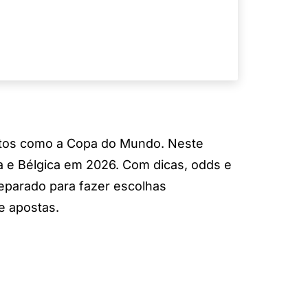
ntos como a Copa do Mundo. Neste
 e Bélgica em 2026. Com dicas, odds e
eparado para fazer escolhas
e apostas.