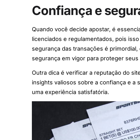
Confiança e segur
Quando você decide apostar, é essencia
licenciados e regulamentados, pois isso
segurança das transações é primordial,
segurança em vigor para proteger seus
Outra dica é verificar a reputação do s
insights valiosos sobre a confiança e 
uma experiência satisfatória.