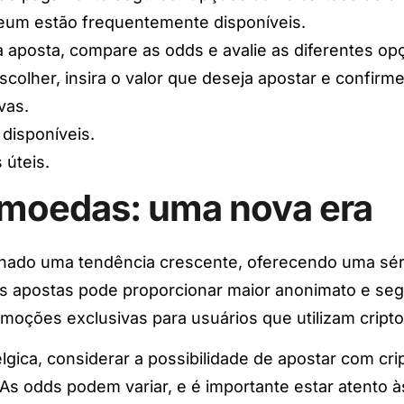
eum estão frequentemente disponíveis.
 aposta, compare as odds e avalie as diferentes opç
colher, insira o valor que deseja apostar e confirme
vas.
disponíveis.
 úteis.
omoedas: uma nova era
nado uma tendência crescente, oferecendo uma séri
s apostas pode proporcionar maior anonimato e seg
moções exclusivas para usuários que utilizam crip
lgica, considerar a possibilidade de apostar com c
 As odds podem variar, e é importante estar atento 