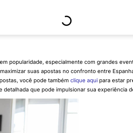
o em popularidade, especialmente com grandes eve
 maximizar suas apostas no confronto entre Espanha
 apostas, você pode também
clique aqui
para estar pr
e detalhada que pode impulsionar sua experiência d