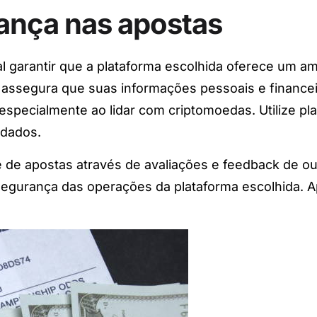
ança nas apostas
l garantir que a plataforma escolhida oferece um a
 assegura que suas informações pessoais e financei
 especialmente ao lidar com criptomoedas. Utilize p
 dados.
ite de apostas através de avaliações e feedback de o
a segurança das operações da plataforma escolhida. 