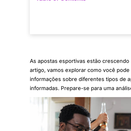
As apostas esportivas estão crescend
artigo, vamos explorar como você pode
informações sobre diferentes tipos de
informadas. Prepare-se para uma anális