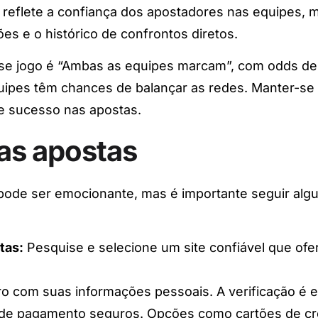
ça reflete a confiança dos apostadores nas equipe
s e o histórico de confrontos diretos.
se jogo é “Ambas as equipes marcam”, com odds de 
ipes têm chances de balançar as redes. Manter-se at
e sucesso nas apostas.
s apostas
ode ser emocionante, mas é importante seguir algu
tas:
Pesquise e selecione um site confiável que of
o com suas informações pessoais. A verificação é es
de pagamento seguros. Opções como cartões de créd