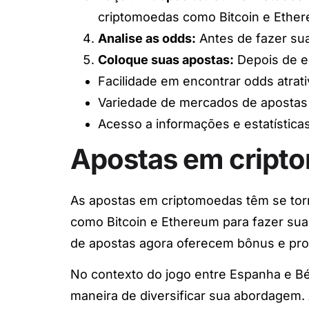
criptomoedas como Bitcoin e Ether
Analise as odds:
Antes de fazer sua
Coloque suas apostas:
Depois de es
Facilidade em encontrar odds atrati
Variedade de mercados de apostas 
Acesso a informações e estatísticas
Apostas em cript
As apostas em criptomoedas têm se tor
como Bitcoin e Ethereum para fazer sua
de apostas agora oferecem bônus e pro
No contexto do jogo entre Espanha e Bé
maneira de diversificar sua abordagem.