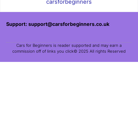
carsforbeginners
Support: support@carsforbeginners.co.uk
Cars for Beginners is reader supported and may earn a
commission off of links you click© 2025 All rights Reserved