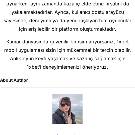
oynarken, aynı zamanda kazanç elde etme fırsatını da
yakalamaktadırlar. Ayrıca, kullanıcı dostu arayüzü
sayesinde, deneyimli ya da yeni başlayan tüm oyuncular
için erişilebilir bir platform oluşturmaktadır.
Kumar dünyasında güvenilir bir isim arıyorsanız, 1xbet
mobil uygulaması sizin için mükemmel bir tercih olabilir.
Anlık oyun keyfi yaşamak ve kazanç sağlamak için
1xbet’i deneyimlemenizi öneriyoruz.
About Author