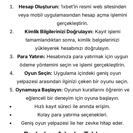
Hesap Oluşturun:
1xbet’in resmi web sitesinden
veya mobil uygulamasından hesap açma işlemini
gerçekleştirin.
Kimlik Bilgilerinizi Doğrulayın:
Kayıt işlemi
tamamlandıktan sonra, kimlik belgelerinizi
yükleyerek hesabınızı doğrulayın.
Para Yatırın:
Hesabınıza para yatırmak için uygun
ödeme yöntemini seçin ve işlemi gerçekleştirin.
Oyun Seçin:
Uygulama içindeki geniş oyun
yelpazesi arasından ilginizi çeken bir oyunu seçin.
Oynamaya Başlayın:
Oyunun kurallarını öğrenin ve
eğlenceli bir deneyim için oyuna başlayın.
Hızlı kayıt süreci ile anında erişim.
Kolay para yatırma seçenekleri.
Geniş oyun yelpazesi ile her zevke hitap eder.