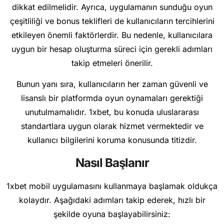
dikkat edilmelidir. Ayrıca, uygulamanın sunduğu oyun
çeşitliliği ve bonus teklifleri de kullanıcıların tercihlerini
etkileyen önemli faktörlerdir. Bu nedenle, kullanıcılara
uygun bir hesap oluşturma süreci için gerekli adımları
takip etmeleri önerilir.
Bunun yanı sıra, kullanıcıların her zaman güvenli ve
lisanslı bir platformda oyun oynamaları gerektiği
unutulmamalıdır. 1xbet, bu konuda uluslararası
standartlara uygun olarak hizmet vermektedir ve
kullanıcı bilgilerini koruma konusunda titizdir.
Nasıl Başlanır
1xbet mobil uygulamasını kullanmaya başlamak oldukça
kolaydır. Aşağıdaki adımları takip ederek, hızlı bir
şekilde oyuna başlayabilirsiniz: