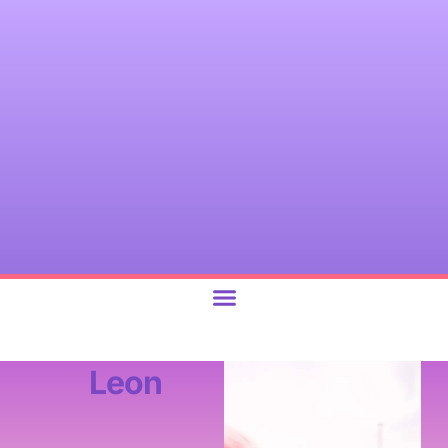
ABOUT US
Leon