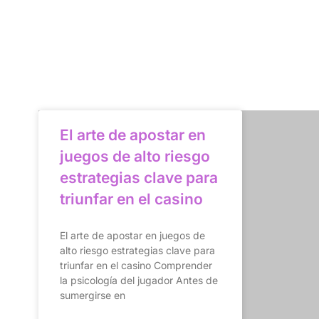
El arte de apostar en
juegos de alto riesgo
estrategias clave para
triunfar en el casino
El arte de apostar en juegos de
alto riesgo estrategias clave para
triunfar en el casino Comprender
la psicología del jugador Antes de
sumergirse en